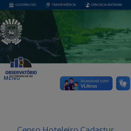
GOVERNO MS
TRANSPARÊNCIA
DENUNCIA ANÔNIMA
MENU
Censo Hoteleiro Cadastur