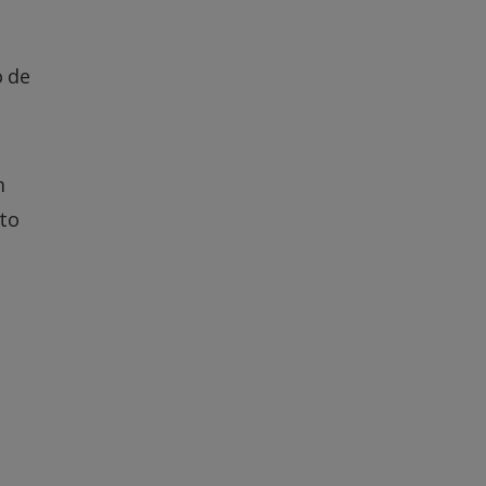
o de
m
to