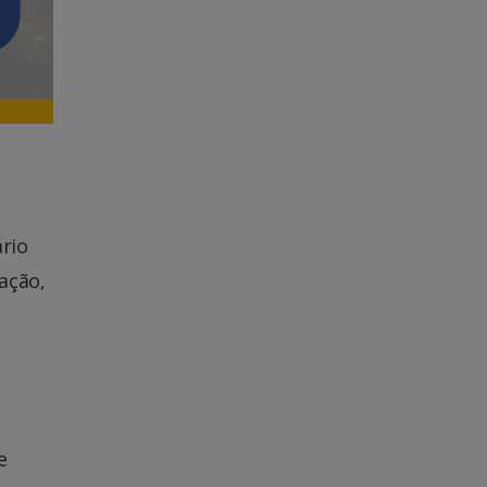
rio
ação,
e